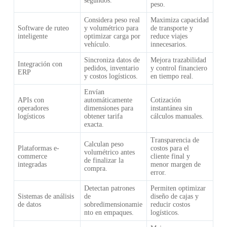
segundos.
peso.
Considera peso real
Maximiza capacidad
Software de ruteo
y volumétrico para
de transporte y
inteligente
optimizar carga por
reduce viajes
vehículo.
innecesarios.
Sincroniza datos de
Mejora trazabilidad
Integración con
pedidos, inventario
y control financiero
ERP
y costos logísticos.
en tiempo real.
Envían
APIs con
automáticamente
Cotización
operadores
dimensiones para
instantánea sin
logísticos
obtener tarifa
cálculos manuales.
exacta.
Transparencia de
Calculan peso
Plataformas e-
costos para el
volumétrico antes
commerce
cliente final y
de finalizar la
integradas
menor margen de
compra.
error.
Detectan patrones
Permiten optimizar
Sistemas de análisis
de
diseño de cajas y
de datos
sobredimensionamie
reducir costos
nto en empaques.
logísticos.