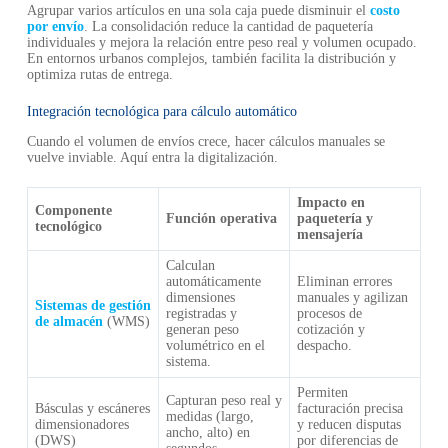
Agrupar varios artículos en una sola caja puede disminuir el
costo
por envío
. La consolidación reduce la cantidad de paquetería
individuales y mejora la relación entre peso real y volumen ocupado.
En entornos urbanos complejos, también facilita la distribución y
optimiza rutas de entrega.
Integración tecnológica para cálculo automático
Cuando el volumen de envíos crece, hacer cálculos manuales se
vuelve inviable. Aquí entra la digitalización.
Impacto en
Componente
Función operativa
paquetería y
tecnológico
mensajería
Calculan
automáticamente
Eliminan errores
dimensiones
manuales y agilizan
Sistemas de gestión
registradas y
procesos de
de almacén
(WMS)
generan peso
cotización y
volumétrico en el
despacho.
sistema.
Permiten
Capturan peso real y
Básculas y escáneres
facturación precisa
medidas (largo,
dimensionadores
y reducen disputas
ancho, alto) en
(DWS)
por diferencias de