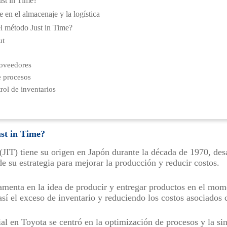
ust in Time?
 en el almacenaje y la logística
 método Just in Time?
ut
o
roveedores
 procesos
rol de inventarios
st in Time?
(JIT) tiene su origen en Japón durante la década de 1970, des
e su estrategia para mejorar la producción y reducir costos.
damenta en la idea de producir y entregar productos en el mo
así el exceso de inventario y reduciendo los costos asociados
al en Toyota se centró en la optimización de procesos y la si