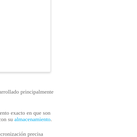
arrollado principalmente
mento exacto en que son
 con su
almacenamiento
.
ncronización precisa