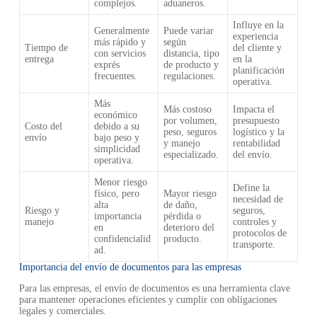
complejos.
aduaneros.
Influye en la
Generalmente
Puede variar
experiencia
más rápido y
según
Tiempo de
del cliente y
con servicios
distancia, tipo
entrega
en la
exprés
de producto y
planificación
frecuentes.
regulaciones.
operativa.
Más
Más costoso
Impacta el
económico
por volumen,
presupuesto
Costo del
debido a su
peso, seguros
logístico y la
envío
bajo peso y
y manejo
rentabilidad
simplicidad
especializado.
del envío.
operativa.
Menor riesgo
Define la
físico, pero
Mayor riesgo
necesidad de
alta
de daño,
Riesgo y
seguros,
importancia
pérdida o
manejo
controles y
en
deterioro del
protocolos de
confidencialid
producto.
transporte.
ad.
Importancia del envío de documentos para las empresas
Para las empresas, el envío de documentos es una herramienta clave
para mantener operaciones eficientes y cumplir con obligaciones
legales y comerciales.