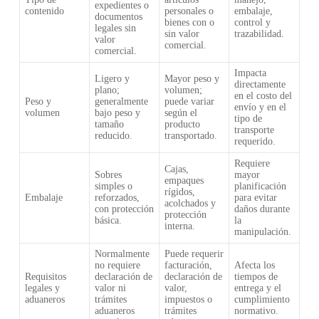
expedientes o
contenido
personales o
embalaje,
documentos
bienes con o
control y
legales sin
sin valor
trazabilidad.
valor
comercial.
comercial.
Impacta
Ligero y
Mayor peso y
directamente
plano;
volumen;
en el costo del
Peso y
generalmente
puede variar
envío y en el
volumen
bajo peso y
según el
tipo de
tamaño
producto
transporte
reducido.
transportado.
requerido.
Requiere
Cajas,
Sobres
mayor
empaques
simples o
planificación
rígidos,
Embalaje
reforzados,
para evitar
acolchados y
con protección
daños durante
protección
básica.
la
interna.
manipulación.
Normalmente
Puede requerir
no requiere
facturación,
Afecta los
Requisitos
declaración de
declaración de
tiempos de
legales y
valor ni
valor,
entrega y el
aduaneros
trámites
impuestos o
cumplimiento
aduaneros
trámites
normativo.