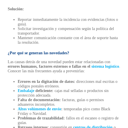
Solución:
Reportar inmediatamente la incidencia con evidencias (fotos o
guía).
Solicitar investigación y compensación según la política del
transportador.
Mantener comunicación constante con el área de soporte hasta
la resolución.
¿Por qué se generan las novedades?
Las causas detrás de una novedad pueden estar relacionadas con
errores humanos, factores externos o fallas en el
sistema logístico
.
Conocer las más frecuentes ayuda a prevenirlas:
Errores en la digitación de datos:
direcciones mal escritas o
códigos postales erróneos.
Embalaje
deficiente:
cajas mal selladas o productos sin
protección adecuada.
Falta de documentación:
facturas, guías o permisos
aduaneros incompletos.
Altos volúmenes de envío
:
temporadas pico como Black
Friday o Navidad.
Problemas de trazabilidad:
fallos en el escaneo o registro de
guías.
Retrasos internos:
congestión en
centros de distribución
o