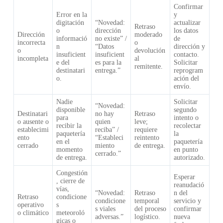
Confirmar
Error en la
y
digitación
“Novedad:
actualizar
Retraso
o
dirección
los datos
Dirección
moderado
informació
no existe” /
de
incorrecta
o
n
“Datos
dirección y
o
devolución
insuficient
insuficient
contacto.
incompleta
al
e del
es para la
Solicitar
remitente.
destinatari
entrega.”
reprogram
o.
ación del
envío.
Nadie
Solicitar
“Novedad:
disponible
segundo
Destinatari
no hay
Retraso
para
intento o
o ausente o
quien
leve;
recibir la
recolectar
establecimi
reciba” /
requiere
paquetería
la
ento
“Estableci
reintento
en el
paquetería
cerrado
miento
de entrega.
momento
en punto
cerrado.”
de entrega.
autorizado.
Congestión
Esperar
, cierre de
reanudació
vías,
“Novedad:
Retraso
n del
Retraso
condicione
condicione
temporal
servicio y
operativo
s
s viales
del proceso
confirmar
o climático
meteoroló
adversas.”
logístico.
nueva
gicas o