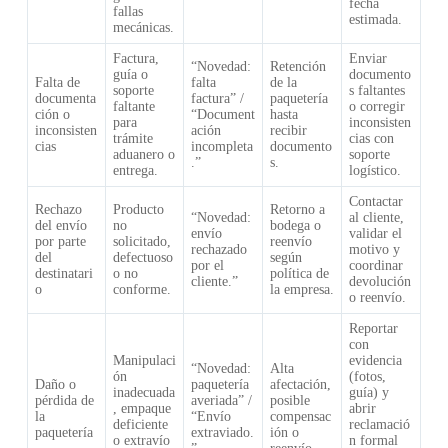
fecha
fallas
estimada.
mecánicas.
Factura,
Enviar
“Novedad:
Retención
guía o
documento
Falta de
falta
de la
soporte
s faltantes
documenta
factura” /
paquetería
faltante
o corregir
ción o
“Document
hasta
para
inconsisten
inconsisten
ación
recibir
trámite
cias con
cias
incompleta
documento
aduanero o
soporte
.”
s.
entrega.
logístico.
Contactar
Rechazo
Producto
Retorno a
“Novedad:
al cliente,
del envío
no
bodega o
envío
validar el
por parte
solicitado,
reenvío
rechazado
motivo y
del
defectuoso
según
por el
coordinar
destinatari
o no
política de
cliente.”
devolución
o
conforme.
la empresa.
o reenvío.
Reportar
con
Manipulaci
evidencia
“Novedad:
Alta
ón
(fotos,
Daño o
paquetería
afectación,
inadecuada
guía) y
pérdida de
averiada” /
posible
, empaque
abrir
la
“Envío
compensac
deficiente
reclamació
paquetería
extraviado.
ión o
o extravío
n formal