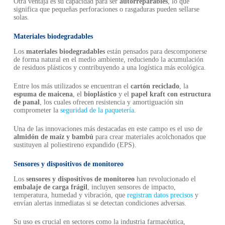
Otra ventaja es su capacidad para ser
autorreparables
, lo que
significa que pequeñas perforaciones o rasgaduras pueden sellarse
solas.
Materiales biodegradables
Los
materiales biodegradables
están pensados para descomponerse
de forma natural en el medio ambiente, reduciendo la acumulación
de residuos plásticos y contribuyendo a una logística más ecológica.
Entre los más utilizados se encuentran el
cartón reciclado
, la
espuma de maicena
, el
bioplástico
y el
papel kraft con estructura
de panal
, los cuales ofrecen resistencia y amortiguación sin
comprometer la
seguridad de la paquetería
.
Una de las innovaciones más destacadas en este campo es el uso de
almidón de maíz y bambú
para crear materiales acolchonados que
sustituyen al poliestireno expandido (EPS).
Sensores y dispositivos de monitoreo
Los
sensores y dispositivos de monitoreo
han revolucionado el
embalaje de carga frágil
, incluyen sensores de impacto,
temperatura, humedad y vibración, que
registran datos precisos
y
envían alertas inmediatas si se detectan condiciones adversas.
Su uso es crucial en sectores como la industria farmacéutica,