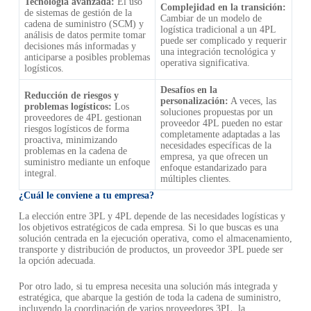
Tecnología avanzada:
El uso
Complejidad en la transición:
de sistemas de gestión de la
Cambiar de un modelo de
cadena de suministro (SCM) y
logística tradicional a un 4PL
análisis de datos permite tomar
puede ser complicado y requerir
decisiones más informadas y
una integración tecnológica y
anticiparse a posibles problemas
operativa significativa.
logísticos.
Desafíos en la
Reducción de riesgos y
personalización:
A veces, las
problemas logísticos:
Los
soluciones propuestas por un
proveedores de 4PL gestionan
proveedor 4PL pueden no estar
riesgos logísticos de forma
completamente adaptadas a las
proactiva, minimizando
necesidades específicas de la
problemas en la cadena de
empresa, ya que ofrecen un
suministro mediante un enfoque
enfoque estandarizado para
integral.
múltiples clientes.
¿Cuál le conviene a tu empresa?
La elección entre 3PL y 4PL depende de las necesidades logísticas y
los objetivos estratégicos de cada empresa. Si lo que buscas es una
solución centrada en la ejecución operativa, como el almacenamiento,
transporte y distribución de productos, un proveedor 3PL puede ser
la opción adecuada.
Por otro lado, si tu empresa necesita una solución más integrada y
estratégica, que abarque la gestión de toda la cadena de suministro,
incluyendo la coordinación de varios proveedores 3PL, la