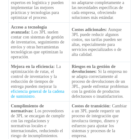
expertos en logística y pueden
no adaptarse completamente a
implementar las mejores
las necesidades específicas de
prácticas y tecnologías para
cada empresa, ofreciendo
optimizar el proceso.
soluciones más estándar.
Acceso a tecnología
Costos adicionales:
Aunque
avanzada:
Los 3PL suelen
3PL puede reducir algunos
contar con sistemas de gestión
costos, sus tarifas pueden ser
de inventarios, seguimiento de
altas, especialmente para
envíos y otras herramientas
servicios especializados o de
tecnológicas que optimizan la
alta calidad.
operación.
Mejora en la eficiencia:
La
Riesgos en la gestión de
optimización de rutas, el
devoluciones:
Si la empresa no
control de inventarios y la
se adapta correctamente al
reducción de tiempos de
proceso de devoluciones de un
entrega pueden mejorar la
3PL, puede enfrentar problemas
eficiencia general de la cadena
con la gestión de productos
de suministro
.
defectuosos o insatisfactorios.
Cumplimiento de
Costos de transición:
Cambiar
normativas:
Los proveedores
a un 3PL puede requerir un
de 3PL se encargan de cumplir
proceso de integración que
con las regulaciones y
involucra tiempo, dinero y
normativas locales e
esfuerzo para ajustar los
internacionales, reduciendo el
sistemas y procesos de la
riesgo de incumplimientos.
empresa.